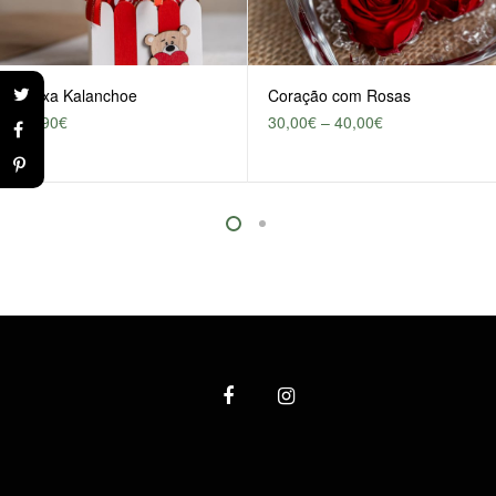
Caixa Kalanchoe
Coração com Rosas
26,90
€
30,00
€
–
40,00
€
This product has multiple varia