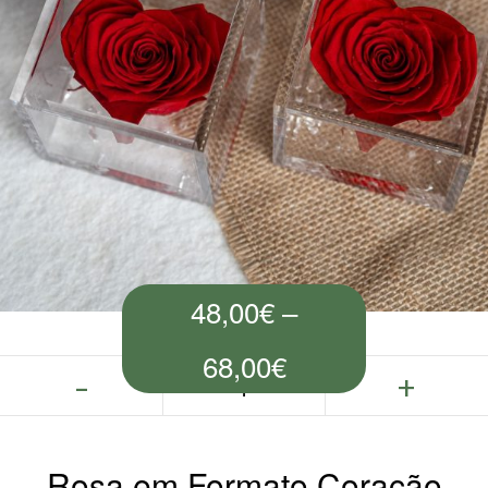
48,00
€
–
68,00
€
Rosa em Formato Coração