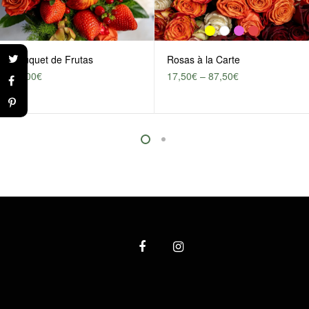
Bouquet de Frutas
Rosas à la Carte
48,00
€
17,50
€
–
87,50
€
This product has multiple varia